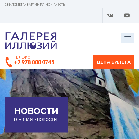
2 КИЛОМЕТРА КАРТИН РУЧНОЙ РАБОТЫ
Togg
navig
ТЕЛЕФОН
+7 978 000 0745
ЦЕНА БИЛЕТА
НОВОСТИ
ГЛАВНАЯ
>
НОВОСТИ